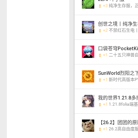
+3
纯净生存服，正版非正版都
battery_charging_full
创世之境丨纯净生存-
+2
不禁红石生电
battery_charging_full
+1
二十五只神兽自选 开荒免费飞行
battery_charging_full
SunWorld烈阳
+1
新时代高版本PVP小游戏服务
battery_charging_full
我的世界1.21.8
+1
1.21.8folia端
battery_charging_full
【26.2】团团的
+1
26.2高自由度服，百种附魔、多阶BOSS与全套锻造装备，
battery_charging_full