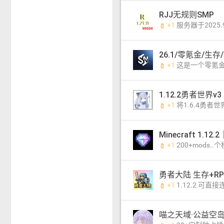
RJJ无规则SMP
+1
服务器于2025.9.1开服 无规则S
battery_charging_full
+1
这是一个零氪金的纯净
battery_charging_full
1.12.2勇者世界v3
+1
将1.6.4勇者世界搬运到1.12.
battery_charging_full
+1
200+mods..
battery_charging_full
勇者大陆 生存+R
+1
1.12.2 可直接连接-无需下载专用客户端 【自主编写主线剧情任
battery_charging_full
喵之天域·公益空岛群