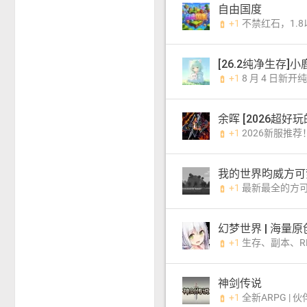
自由国度
+1
不禁红石，1.8以上版本都能进，高
battery_charging_full
[26.2纯净生存]小
+1
8 月 4 日新开纯净公益服，接入了可爱猫娘小管
battery_charging_full
余晖 [2026超好玩
+1
2026新服推荐！超级好玩的大型原创RPG全新开荒！ 玩法
battery_charging_full
我的世界昀威方可
+1
最新最全的方可梦服务器，
battery_charging_full
幻梦世界 | 海量原创 |
+1
生存、副本、RPG，支持IP直连
battery_charging_full
神剑传说
+1
全新ARPG | 伙伴 | 坐骑 | 玩偶 | 增幅 | 锻造 | 技能 | 符石 | 
battery_charging_full