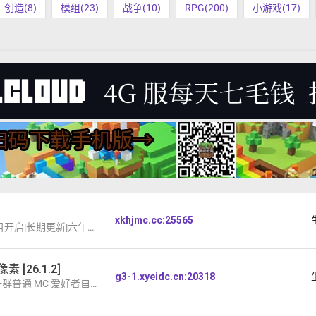
创造(8)
模组(23)
战争(10)
RPG(200)
小游戏(17)
xkhjmc.cc:25565
开启|长期更新|六年重启
素 [26.1.2]
g3-1.xyeidc.cn:20318
C 爱好者自发集结搭建的生存社区