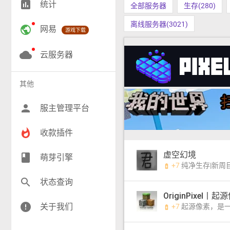
insert_chart
统计
全部服务器
生存(280)
RPG(200)
离线服务器(3021)
public
网易
游戏下载
小游戏(17)
神奇宝贝(25)
cloud
云服务器
工业(10)
其他
群组(23)
person
服主管理平台
whatshot
收款插件
虚空幻境
class
萌芽引擎
+7
纯净生存|新周目
battery_charging_full
search
状态查询
OriginPixel丨起源像
error
关于我们
+7
起源像素，是一群普通 M
battery_charging_full