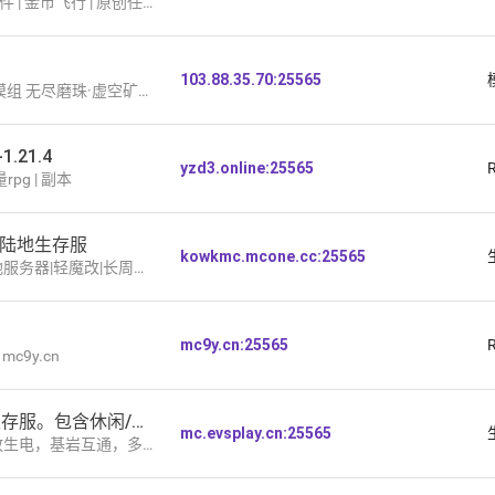
 开放假人 | 称号效果 | 随机商店 | 神器拍卖 | 高福利无氪金抽卡 | 钓鱼比赛
103.88.35.70:25565
·虚空矿机·加速火把·开局即领·无需等待
.21.4
yzd3.online:25565
量rpg | 副本
7科技陆地生存服
kowkmc.mcone.cc:25565
器|轻魔改|长周目|多在线
mc9y.cn:25565
c9y.cn
[26.1.2]EVS多元生存服。包含休闲/原版/无规则
mc.evsplay.cn:25565
多插件辅助的生存休闲服，一般周末玩家较多