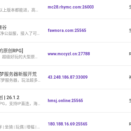
mc28.rhymc.com:26003
自由度，内侧期间会更换服务器ip 存档不会删
鹿谷
fawnora.com:25565
家哦.目前没有预建主城，适合想从零开始、慢慢建设长期存档的玩家。
的原创RPG]
www.mccyzl.cn:27788
多样+数值平衡 不肝不氪 稳定长期更新【双端互通 挂机也能变强】 ！！！
梦服务器新服开荒
43.248.186.87:33009
玩法超多不快餐，自备独立机长期稳定
 26.1.2
hmsj.online:25565
，海量原创，领地，箱子锁，日常，挑战，轻松愉快
180.188.16.69:25565
割草 | 不删档 | 天赋体质 | 称号图鉴 | 宝石宝珠 | 剑术法术 | 团队副本 | 世界BOSS | 持续更新