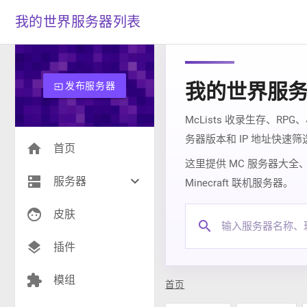
我的世界服务器列表
我的世界服
发布服务器
input
McLists 收录生存、R
务器版本和 IP 地址快速
home
首页
这里提供 MC 服务器大
dns
keyboard_arrow_down
服务器
Minecraft 联机服务器。
face
生存(280)
皮肤
search
创造(8)
layers
插件
模组(23)
extension
模组
首页
战争(10)