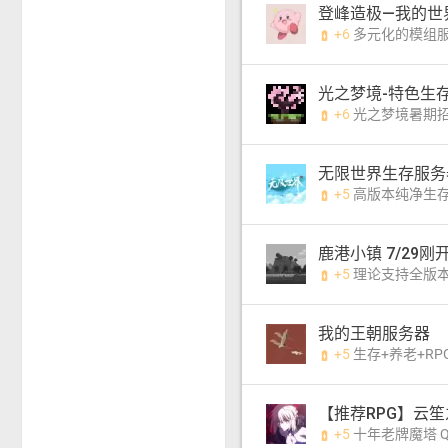
+6
多元化的模组服 Q
battery_charging_full
光之梦境-特色生存
+6
光之梦境暑期招新！1.21高版本 | 特色 
battery_charging_full
无限世界生存服务
+5
高版本纯净生存 支持大型生电
battery_charging_full
鹿港小镇 7/29刚
+5
理论支持全版本加
battery_charging_full
我的王朝服务器
+5
生存+养老+RP
battery_charging_full
【推荐RPG】云
+5
十年老牌魔塔 QQ群1823
battery_charging_full