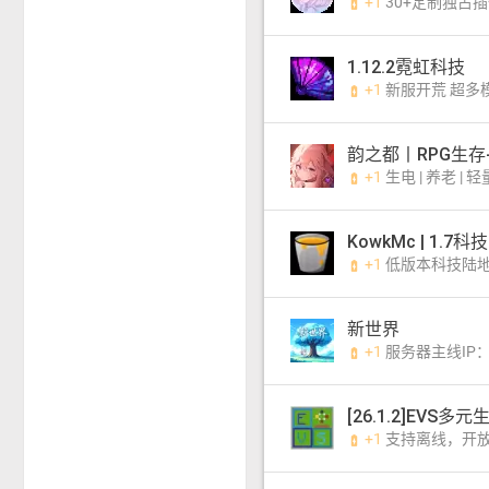
+1
30+定制独占插件 | 金币飞行 | 原创任务 | 更多附魔 |
battery_charging_full
1.12.2霓虹科技
+1
新服开荒 超多模组 无尽磨珠
battery_charging_full
韵之都丨RPG生存-1
+1
生电 | 养老 | 轻
battery_charging_full
KowkMc | 1.
+1
低版本科技陆地服务
battery_charging_full
新世界
+1
服务器主线IP：m
battery_charging_full
+1
支持离线，开放生电，基岩互通，
battery_charging_full