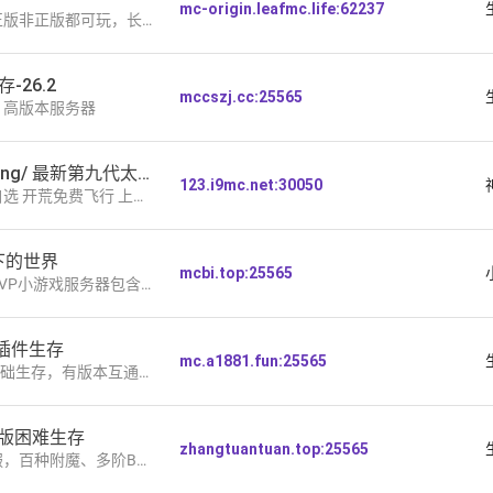
mc-origin.leafmc.life:62237
可玩，长期稳定，支持生电、建筑、养老
26.2
mccszj.cc:25565
丨高版本服务器
口袋苍穹PocketKing/ 最新第九代太晶化+全ZA宝可梦
123.i9mc.net:30050
 上线领苍响 + 百变怪的宝可梦服太香了
之下的世界
mcbi.top:25565
器包含15+种玩法日常在线700+玩家
多插件生存
mc.a1881.fun:25565
基础生存，有版本互通和基岩版互联
原版困难生存
zhangtuantuan.top:25565
塔防副本玩法丰富，完善经济系统，无管理自治，更有专属定制内容，趣味玩法常驻