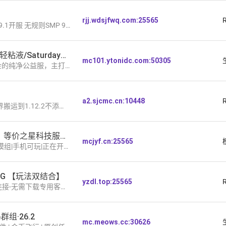
rjj.wdsjfwq.com:25565
MP 9950X支持 稳定自由 绝不回档！永不跑路！
26.1/零氪金/生存/轻粘液/Saturday_Night
mc101.ytonidc.com:50305
公益服，主打轻粘液趣味生存。
a2.sjcmc.cn:10448
2不添加魔改元素，保障原汁原味，体验感更好。
Minecraft 1.12.2｜等价之星科技服务器
mcjyf.cn:25565
个模组|手机可玩|正在开荒
PG 【玩法双结合】
yzdl.top:25565
务-------装备前期靠打副本 后期靠抽宝箱 游戏货币靠生存做任务】玩法超级多 ！
组·26.2
mc.meows.cc:30626