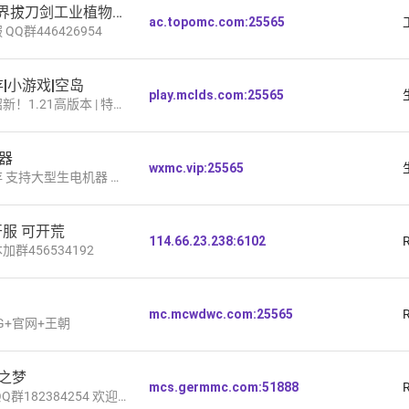
登峰造极—我的世界拔刀剑工业植物魔法服务器
ac.topomc.com:25565
Q群446426954
|小游戏|空岛
play.mclds.com:25565
| 生存 | 建筑 | 原创 | 家具 | 小游戏 | 空岛
器
wxmc.vip:25565
机器 修复刷线机 和谐社区 休闲养老
开服 可开荒
114.66.23.238:6102
群456534192
mc.mcwdwc.com:25565
G+官网+王朝
笙之梦
mcs.germmc.com:51888
84254​ 欢迎来肝！毕业送护肝片！