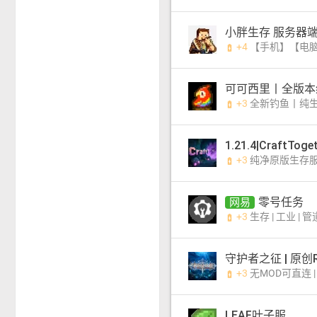
小胖生存 服务器端
+4
【手机】【电脑】【离线】【正版】【生存】【
battery_charging_full
可可西里丨全版本
+3
全新钓鱼丨纯生存玩法丨不删档丨稳定运行三年丨和谐
battery_charging_full
+3
纯净原版生存服服务器|永不删档|永不关服|离
battery_charging_full
零号任务
网易
+3
生存 | 工业 | 
battery_charging_full
守护者之征 | 原创
+3
无MOD可直连 | 原创RPG | 团队
battery_charging_full
LEAF叶子服