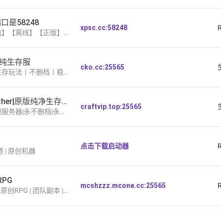
口是58248
xpsc.cc:58248
RPG】【附魔】【发电】【属性】【进服就送dq】【纯公益】
纯生存服
cko.cc:25565
有爱丨更多附魔丨建筑党狂欢丨趣味答题丨多种地图可选丨无需MOD丨
1.21.4|CraftTogether|原版纯净生存服务器
craftvip.top:25565
线可进|社区交友|数值养成|养老生存 可以玩一辈子的服务器
点击下载启动器
管道 | 原创机器
RPG
mcshzzz.mcone.cc:25565
副本 | 更新超快 | 自由贸易 | 持续稳定 | 养老