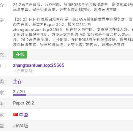
介：
26.2高自由度服，百种附魔、多阶BOSS与全套锻造装备，塔防副本跑
玩法丰富，完善经济系统，更有专属定制内容，趣味玩法常驻
要：
【26.2】团团的原版困难生存 是一组JAVA版我的世界生存服务器，
态为在线，版本为Paper 26.2，服务器地址为
zhangtuantuan.top:25565，所在地区为中国。本页提供在线人数
更新时间和服主介绍，方便玩家判断该 MC 服务器是否适合加入游玩
介：26.2高自由度服，百种附魔、多阶BOSS与全套锻造装备，塔防副
决斗玩法丰富，完善经济系统，更有专属定制内容，趣味玩法常驻
在线
态：
zhangtuantuan.top:25565
口）：
（点击复制）
类：
生存
2
/ 20
家：
Paper 26.2
本：
家：
中国
型：
JAVA版