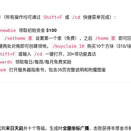
手（所有操作均可通过
Shift+F
或
/cd
快捷菜单完成）：
 newbie
领取初始资金
$100
，
/sethome 家
设置第一个家（免费），之后
/home 家
即可
键两处对角即可创建领地，
/buyclaim 10
购买10个方块（$10/
hift+F
或输入
/cd
一键打开，20+项功能直达
wards
领取每日/每周/每月免费奖励
ook
打开服务器指南书，包含35页完整说明和附魔图鉴
长
到
末日天启
共十个等级。生成时
全服坐标广播
，击败获得丰厚金币