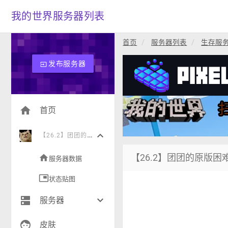
我的世界服务器列表
首页
服务器列表
生存服
发布服务器
input
home
首页
keyboard_arrow_down
【
26.2】团团的原版困难生存
【26.2】团团的原版困
home
服务器数据
picture_in_picture
状态贴图
dns
keyboard_arrow_down
服务器
face
生存(245)
皮肤