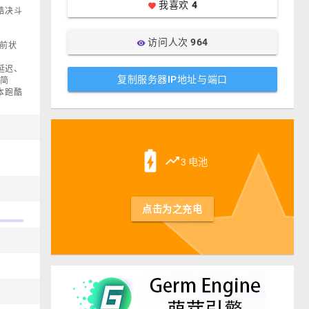
我喜欢
4
favorite
酷决斗
访问人次
964
visibility
当前状
、延迟、
复制服务器IP地址与端口
。简
本跑酷
st
battery_charging_full
trending_up
3 电池
点击为之充电