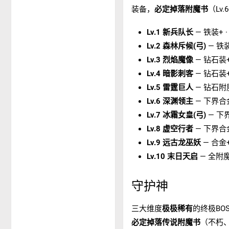
装备，
必定掉落附魔书
（Lv
Lv.1 新兵队长
— 铁装+ · 
Lv.2 森林斥候(弓)
— 铁装
Lv.3 烈焰魔像
— 钻石装+火
Lv.4 暗影刺客
— 钻石装+附
Lv.5 雷霆巨人
— 钻石附魔+
Lv.6 深渊领主
— 下界合金+
Lv.7 冰霜女皇(弓)
— 下界
Lv.8 虚空行者
— 下界合金+
Lv.9 远古龙巫妖
— 合金+
Lv.10 末日天启
— 全附魔+
守护神
三大维度
极极稀有
的终极BO
必定掉落传说附魔书
（不朽