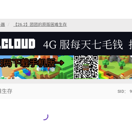
务器
【26.2】团团的原版困难生存
难生存
SID： 