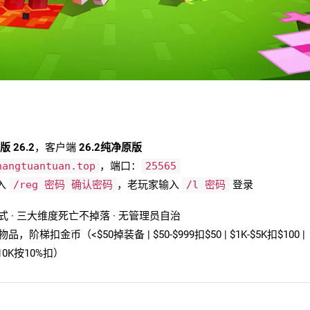
a版 26.2
，客户端
26.2纯净原版
hangtuantuan.top
，端口：
25565
入
/reg 密码 确认密码
，老玩家输入
/l 密码
登录
 · 三大维度死亡不掉落 · 无管理员自治
，阶梯扣金币（<$50掉装备 | $50-$999扣$50 | $1K-$5K扣$100 |
≥$10K按10%扣）