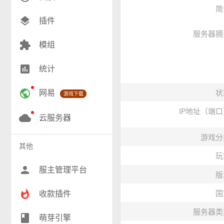
简
创造(10)
layers
插件
服务器摘
模组(25)
extension
模组
战争(10)
insert_chart
统计
RPG(193)
public
网易
状
游戏下载
小游戏(17)
IP地址（端
神奇宝贝(27)
cloud
云服务器
工业(9)
游戏分
其他
玩
群组(22)
person
服主管理平台
版
whatshot
收款插件
国
服务器类
class
萌芽引擎