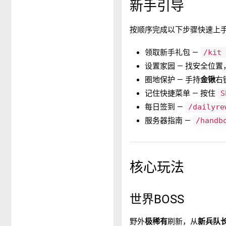
新手引导
按顺序完成以下步骤快速上
领取新手礼包 —
/kit
设置家园 — 找安全位置
圈地保护 — 手持
金锹
右
记住快捷菜单 — 按住
S
每日签到 —
/dailyre
服务器指南 —
/handb
核心玩法
世界BOSS
野外
极稀有
刷新，从
新兵队