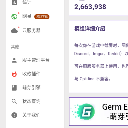
insert_chart
统计
2,663,938
RPG(200)
public
网易
游戏下载
小游戏(16)
模组详细介绍
神奇宝贝(25)
cloud
云服务器
工业(10)
每次你在游戏中截屏时，图
其他
群组(23)
Discord、Imgur、Red
person
服主管理平台
可在原版服务器上使用，也
whatshot
收款插件
与 Optifine 不兼容。
class
萌芽引擎
search
状态查询
error
关于我们