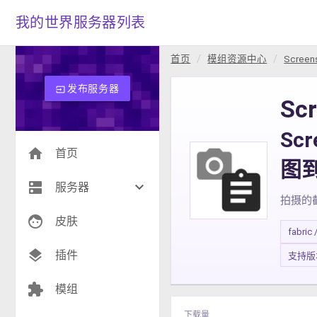
我的世界服务器列表
首页
模组资源中心
Screens
发布服务器
input
Scr
Scr
home
首页
图
dns
keyboard_arrow_down
服务器
拍摄的
face
生存(276)
皮肤
fabric 
创造(8)
layers
插件
支持版本 1
模组(27)
extension
模组
战争(10)
下载量