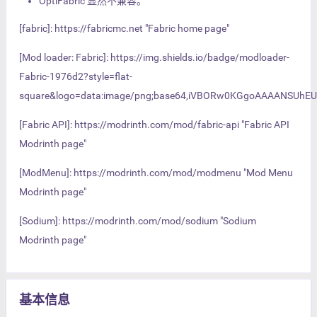
OptiFabric 显然不兼容。
[fabric]: https://fabricmc.net "Fabric home page"
[Mod loader: Fabric]: https://img.shields.io/badge/modloader-
Fabric-1976d2?style=flat-
square&logo=data:image/png;base64,iVBORw0KGgoAAAANS
[Fabric API]: https://modrinth.com/mod/fabric-api "Fabric API
Modrinth page"
[ModMenu]: https://modrinth.com/mod/modmenu "Mod Menu
Modrinth page"
[Sodium]: https://modrinth.com/mod/sodium "Sodium
Modrinth page"
基本信息