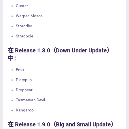
Guster
Warped Mosco
Straddler
Stradpole
在 Release 1.8.0（Down Under Update）
中：
Emu
Platypus
Dropbear
Tasmanian Devil
Kangaroo
在 Release 1.9.0（Big and Small Update）