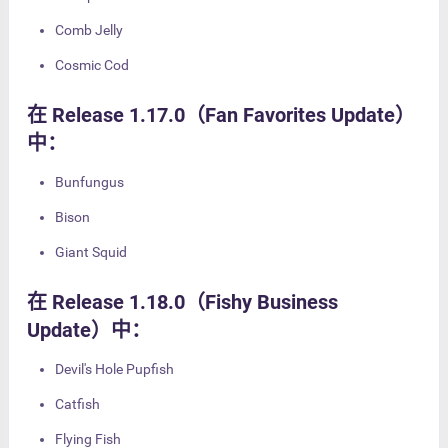
Comb Jelly
Cosmic Cod
在 Release 1.17.0（Fan Favorites Update）
中：
Bunfungus
Bison
Giant Squid
在 Release 1.18.0（Fishy Business
Update）中：
Devil's Hole Pupfish
Catfish
Flying Fish