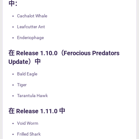
中：
Cachalot Whale
Leafcutter Ant
Enderiophage
在 Release 1.10.0（Ferocious Predators
Update）中
Bald Eagle
Tiger
Tarantula Hawk
在 Release 1.11.0 中
Void Worm
Frilled Shark