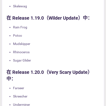
Skelewag
在 Release 1.19.0（Wilder Update）中：
Rain Frog
Potoo
Mudskipper
Rhinoceros
Sugar Glider
在 Release 1.20.0（Very Scary Update）
中：
Farseer
Skreecher
Underminer