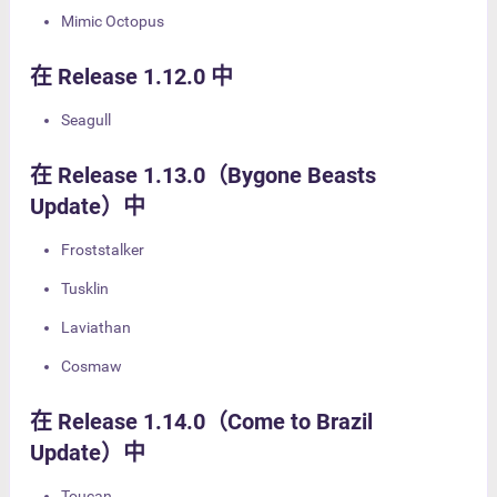
Mimic Octopus
在 Release 1.12.0 中
Seagull
在 Release 1.13.0（Bygone Beasts
Update）中
Froststalker
Tusklin
Laviathan
Cosmaw
在 Release 1.14.0（Come to Brazil
Update）中
Toucan