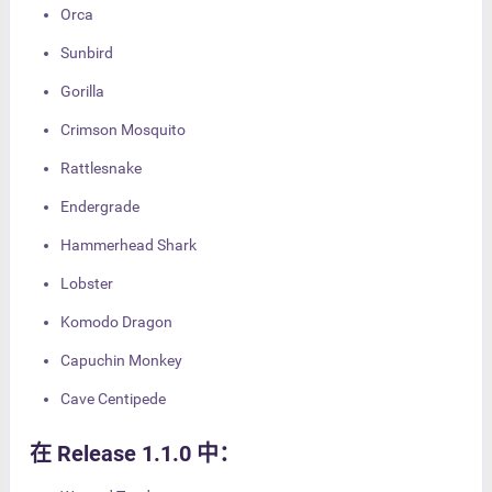
Orca
Sunbird
Gorilla
Crimson Mosquito
Rattlesnake
Endergrade
Hammerhead Shark
Lobster
Komodo Dragon
Capuchin Monkey
Cave Centipede
在 Release 1.1.0 中：