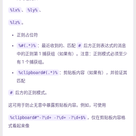
%lx%
、
%ly%
、
%lz%
。
正则占位符
%#(.*)%
：最近收到的、匹配
#
后方正则表达式的消息
中的正则第 1 捕获组（如果有）。注意：正则模式必须至少
有 1 个捕获组。
%clipboard#(.*)%
：剪贴板内容（如果有），并验证其
匹配
#
后方的正则模式。
这可用于防止无意中暴露剪贴板内容。例如，可使用
%clipboard#^-?\d+ -?\d+ -?\d+$%
，仅在剪贴板内容格
式看起来像