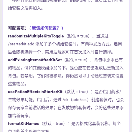
• 移除其他模组添加的初始物品，例如指南书；或者让它们在初
始套装之后再加入。
可配置项：
( 我该如何配置？ )
randomizeMultipleKitsToggle
（默认 = true）：当通过
/starterkit add 添加了多个初始套装时，有两种发放方式。启用
后会随机选择一个；禁用后玩家可在首次加入时自行选择。
addExistingItemsAfterKitSet
（默认 = true）：背包中原本已有
的物品，例如其他模组添加的书，是否应在套装发放后重新加入
背包。若禁用，它们将被移除。你仍然可以手动通过套装来设置
这些物品。
usePotionEffectsInStarterKit
（默认 = true）：是否启用药水/
生物效果功能。启用后，通过 /sk（add/set）创建套装时，也会
保存玩家当前激活的效果；在发放初始套装时，会将这些效果添
加给新玩家。
formatKitNames
（默认 = true）：是否格式化套装名称。每个
单词的首字母都会大写。