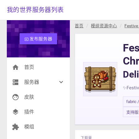
我的世界服务器列表
首页
模组资源中心
Festive
发布服务器
input
Fes
Chr
home
首页
De
dns
keyboard_arrow_down
服务器
✨Festi
face
生存(269)
皮肤
fabric 
创造(9)
layers
插件
支持版本 1
模组(23)
extension
模组
战争(9)
下载量