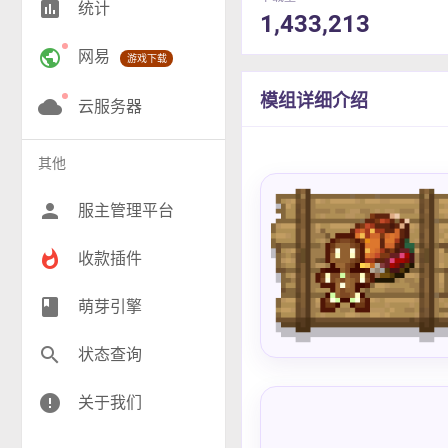
insert_chart
统计
1,433,213
RPG(195)
public
网易
游戏下载
小游戏(16)
模组详细介绍
神奇宝贝(27)
cloud
云服务器
工业(10)
其他
群组(23)
person
服主管理平台
whatshot
收款插件
class
萌芽引擎
search
状态查询
error
关于我们