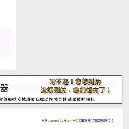
❤
Powered by GermMC
京ICP备17023959号-6