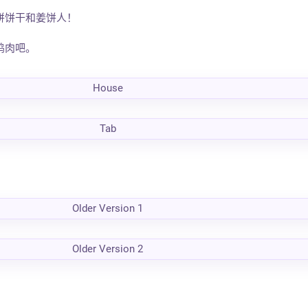
饼饼干和姜饼人！
鸡肉吧。