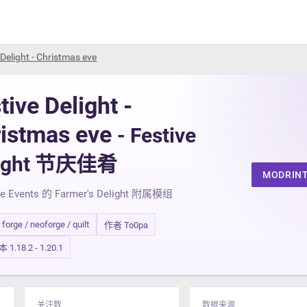
 Delight - Christmas eve
tive Delight -
istmas eve
- Festive
light 节庆佳肴
MODRIN
ve Events 的 Farmer's Delight 附属模组
/ forge / neoforge / quilt
作者 To0pa
.18.2 - 1.20.1
关注数
数据来源