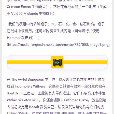
Crimson Forest 生物群系）。它还在末地添加了一个地牢（生成
于 Void 和 Midlands 生物群系）
我们的模组中有多种锤子：木、石、铁、金、钻石和钨。锤子
在战斗中很有用，还可以附魔来生成闪电（当你潜行并使用
Hammer 攻击时） ![]
(https://media.forgecdn.net/attachments/739/505/image1.png)
在 The Awful Dungeons 中，你可以发现丰富的本地生物！你能
找到 Incomplete Withers，这些凋灵骷髅有很大一部分生命都在
Soul Sand 上度过，因此被其力量所灌注，它们有更高几率掉落
Wither Skeleton skull。你还会遇到 Reinforced Blaze， 这些烈焰
人最初决定用 Basalt 武装自己，结果玄武岩熔化后与它们的皮
肤形成了合金，使它们非常耐打但相当缓慢。这个地牢囚禁着一