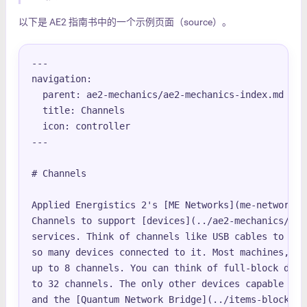
以下是 AE2 指南书中的一个示例页面（source）。
---

navigation:

  parent: ae2-mechanics/ae2-mechanics-index.md

  title: Channels

  icon: controller

---

# Channels

Applied Energistics 2's [ME Networks](me-network-c
Channels to support [devices](../ae2-mechanics/dev
services. Think of channels like USB cables to all
so many devices connected to it. Most machines, fu
up to 8 channels. You can think of full-block devi
to 32 channels. The only other devices capable of 
and the [Quantum Network Bridge](../items-blocks-m