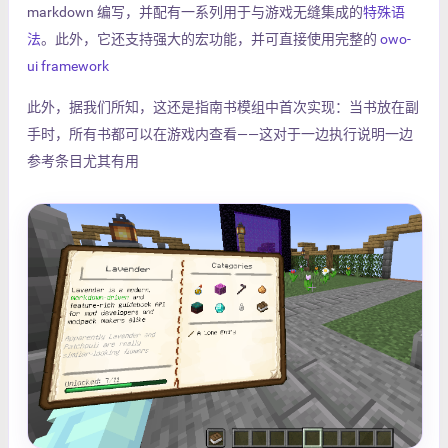
markdown 编写，并配有一系列用于与游戏无缝集成的
特殊语
法
。此外，它还支持强大的宏功能，并可直接使用完整的
owo-
ui framework
此外，据我们所知，这还是指南书模组中首次实现：当书放在副
手时，所有书都可以在游戏内查看——这对于一边执行说明一边
参考条目尤其有用