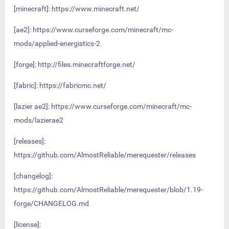
[minecraft]: https://www.minecraft.net/
[ae2]: https://www.curseforge.com/minecraft/mc-
mods/applied-energistics-2
[forge]: http://files.minecraftforge.net/
[fabric]: https://fabricmc.net/
[lazier ae2]: https://www.curseforge.com/minecraft/mc-
mods/lazierae2
[releases]:
https://github.com/AlmostReliable/merequester/releases
[changelog]:
https://github.com/AlmostReliable/merequester/blob/1.19-
forge/CHANGELOG.md
[license]: