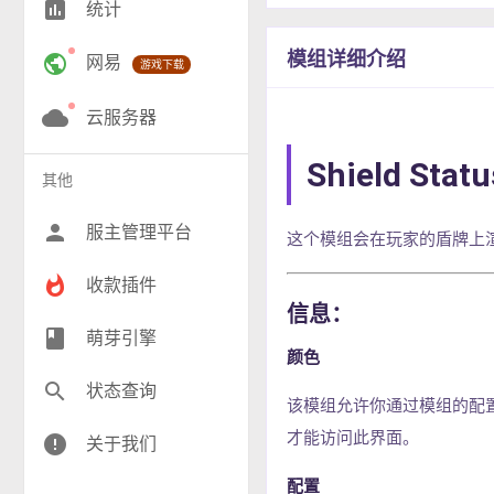
insert_chart
统计
RPG(204)
模组详细介绍
public
网易
游戏下载
小游戏(17)
神奇宝贝(26)
cloud
云服务器
工业(10)
Shield Statu
其他
群组(23)
person
服主管理平台
这个模组会在玩家的盾牌上
whatshot
收款插件
信息：
class
萌芽引擎
颜色
search
状态查询
该模组允许你通过模组的配置
才能访问此界面。
error
关于我们
配置