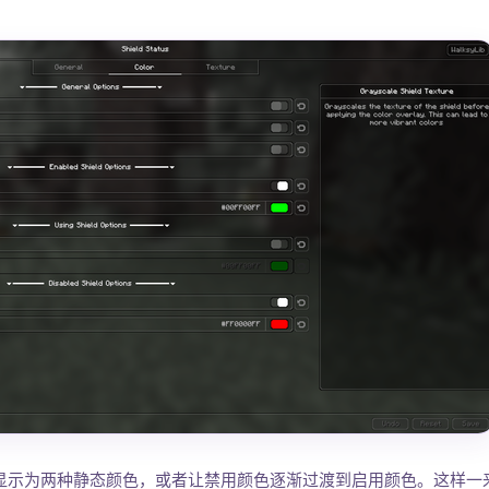
显示为两种静态颜色，或者让禁用颜色逐渐过渡到启用颜色。这样一