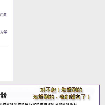
形式渲
示为禁