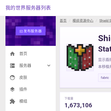
我的世界服务器列表
首页
模组资源中心
Shield 
发布服务器
input
Shi
St
home
首页
显示盾牌
dns
keyboard_arrow_down
服务器
本移植
face
生存(268)
皮肤
fabric
创造(9)
layers
插件
模组(25)
下载量
extension
模组
1,673,106
战争(8)