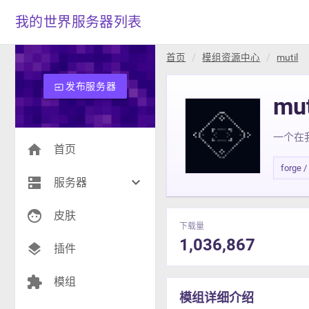
我的世界服务器列表
首页
模组资源中心
mutil
发布服务器
input
mut
一个在
home
首页
forge /
dns
keyboard_arrow_down
服务器
face
生存(236)
皮肤
下载量
1,036,867
创造(10)
layers
插件
模组(24)
extension
模组
模组详细介绍
战争(9)