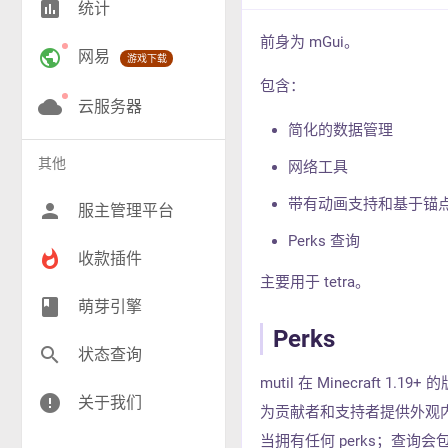
insert_chart
统计
RPG(190)
前身为 mGui。
public
网易
游戏下载
小游戏(16)
包含：
神奇宝贝(26)
cloud
云服务器
简化的数据管理
工业(9)
其他
网络工具
群组(22)
带有动画支持和基于锚点
person
服主管理平台
Perks 查询
whatshot
收款插件
主要用于 tetra。
class
萌芽引擎
Perks
search
状态查询
mutil 在 Minecraft
error
关于我们
为贡献者和支持者提供外观
当拥有任何 perks；查询会