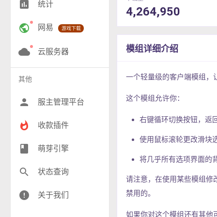
insert_chart
统计
4,264,950
RPG(200)
public
网易
游戏下载
小游戏(17)
模组详细介绍
神奇宝贝(26)
cloud
云服务器
工业(9)
一个轻量级的客户端模组，让你
其他
群组(23)
这个模组允许你：
person
服主管理平台
右键循环切换按钮，返
whatshot
收款插件
使用鼠标滚轮更改滑块
class
萌芽引擎
将几乎所有选项界面的
search
状态查询
请注意，在使用某些模组修
禁用的。
error
关于我们
如果你对这个模组还有其他可添