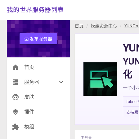
我的世界服务器列表
首页
模组资源中心
YUNG's
发布服务器
input
YU
YU
home
首页
化
dns
keyboard_arrow_down
服务器
一个小
face
生存(238)
皮肤
fabric 
创造(8)
layers
插件
支持版本 1
模组(25)
extension
模组
战争(10)
下载量