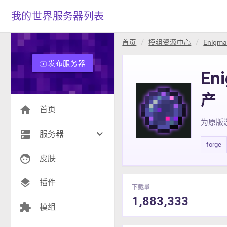
我的世界服务器列表
首页
模组资源中心
Enigma
发布服务器
input
En
产
home
首页
为原版
dns
keyboard_arrow_down
服务器
forge
face
生存(271)
皮肤
创造(9)
layers
插件
下载量
模组(25)
1,883,333
extension
模组
战争(10)