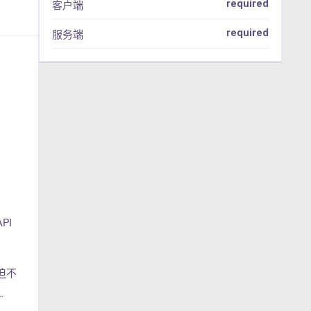
required
客户端
required
服务端
API
迫不
…