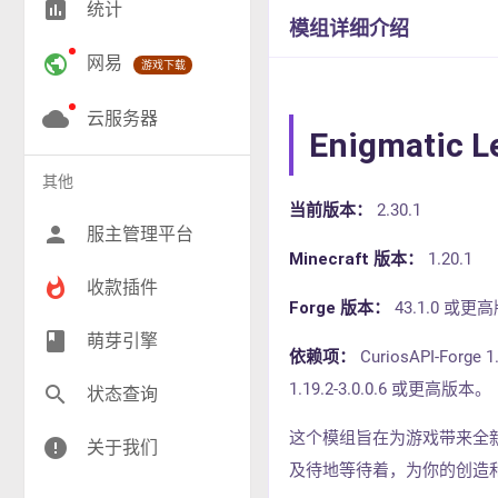
insert_chart
统计
RPG(199)
模组详细介绍
public
网易
游戏下载
小游戏(17)
神奇宝贝(27)
cloud
云服务器
Enigmatic L
工业(10)
其他
群组(23)
当前版本：
2.30.1
person
服主管理平台
Minecraft 版本：
1.20.1
whatshot
收款插件
Forge 版本：
43.1.0 或更
class
萌芽引擎
依赖项：
CuriosAPI-Forge
1.19.2-3.0.0.6 或更高版本。
search
状态查询
这个模组旨在为游戏带来全
error
关于我们
及待地等待着，为你的创造