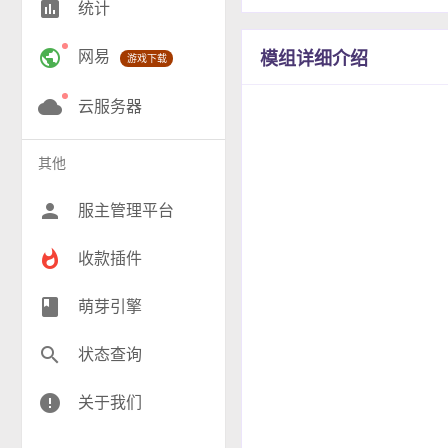
insert_chart
统计
RPG(203)
public
网易
模组详细介绍
游戏下载
小游戏(18)
神奇宝贝(27)
cloud
云服务器
工业(9)
其他
群组(21)
person
服主管理平台
whatshot
收款插件
class
萌芽引擎
search
状态查询
error
关于我们