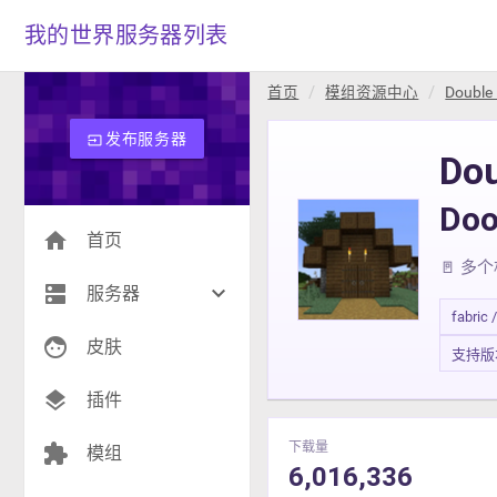
我的世界服务器列表
首页
模组资源中心
Double
发布服务器
input
Do
Do
home
首页
🚪 
dns
keyboard_arrow_down
服务器
fabric 
face
生存(268)
皮肤
支持版本 
创造(8)
layers
插件
模组(26)
下载量
extension
模组
6,016,336
战争(10)