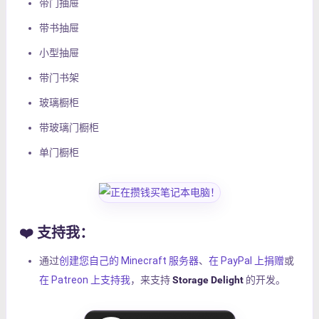
带门抽屉
带书抽屉
小型抽屉
带门书架
玻璃橱柜
带玻璃门橱柜
单门橱柜
❤️ 支持我：
通过
创建您自己的 Minecraft 服务器
、
在 PayPal 上捐赠
或
在 Patreon 上支持我
，来支持
Storage Delight
的开发。