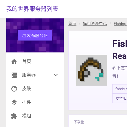
我的世界服务器列表
首页
模组资源中心
Fishing
发布服务器
input
Fis
Re
home
首页
钓上真正
dns
keyboard_arrow_down
服务器
置！
face
生存(274)
皮肤
fabric 
支持版本 1
创造(9)
layers
插件
模组(26)
extension
模组
战争(10)
下载量