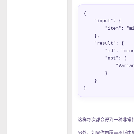
{

    "input": {

        "item": "mi
    },

    "result": {

        "id": "mine
        "nbt": {

            "Varian
        }

    }

}
这样每次都会得到一种非常
另外，如果你想覆盖原版中的某一个