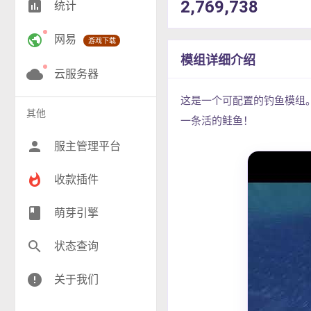
2,769,738
insert_chart
统计
RPG(205)
public
网易
游戏下载
小游戏(17)
模组详细介绍
神奇宝贝(27)
cloud
云服务器
工业(9)
这是一个可配置的钓鱼模组
其他
一条活的鲑鱼！
群组(22)
person
服主管理平台
whatshot
收款插件
class
萌芽引擎
search
状态查询
error
关于我们