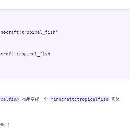
necraft:tropical_fish"

craft:tropical_fish"

ical
fish
物品变成一个
minecraft:tropicalfish
实体！
NBT！