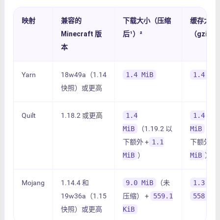
映射
兼容的
下载大小（压缩
缓存大小
Minecraft 版
后¹）²
（gzipp
本
Yarn
18w49a（1.14
1.4 MiB
1.4 Mi
快照）或更高
Quilt
1.18.2 或更高
1.4
1.4
MiB
（1.19.2 以
MiB
（1.
下额外 +
1.1
下额外 +
MiB
）
MiB
）
Mojang
1.14.4 和
9.0 MiB
（未
1.3 Mi
19w36a（1.15
压缩） +
559.1
558.6 
快照）或更高
KiB