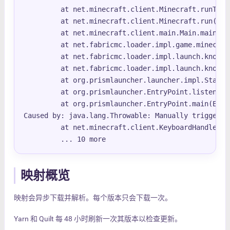
         at net.minecraft.client.Minecraft.runTick
         at net.minecraft.client.Minecraft.run(Min
         at net.minecraft.client.main.Main.main(Ma
         at net.fabricmc.loader.impl.game.minecraf
         at net.fabricmc.loader.impl.launch.knot.K
         at net.fabricmc.loader.impl.launch.knot.K
         at org.prismlauncher.launcher.impl.Standa
         at org.prismlauncher.EntryPoint.listen(En
         at org.prismlauncher.EntryPoint.main(Entr
Caused by: java.lang.Throwable: Manually triggered 
         at net.minecraft.client.KeyboardHandler.t
         ... 10 more
映射概览
映射会异步下载并解析。每个版本只会下载一次。
Yarn 和 Quilt 每 48 小时刷新一次其版本以检查更新。