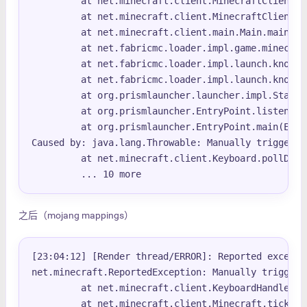
         at net.minecraft.client.MinecraftClient.r
         at net.minecraft.client.MinecraftClient.r
         at net.minecraft.client.main.Main.main(Ma
         at net.fabricmc.loader.impl.game.minecraf
         at net.fabricmc.loader.impl.launch.knot.K
         at net.fabricmc.loader.impl.launch.knot.K
         at org.prismlauncher.launcher.impl.Standa
         at org.prismlauncher.EntryPoint.listen(En
         at org.prismlauncher.EntryPoint.main(Entr
Caused by: java.lang.Throwable: Manually triggered 
         at net.minecraft.client.Keyboard.pollDebu
         ... 10 more
之后（mojang mappings）
[23:04:12] [Render thread/ERROR]: Reported exceptio
net.minecraft.ReportedException: Manually triggered
         at net.minecraft.client.KeyboardHandler.t
         at net.minecraft.client.Minecraft.tick(Mi