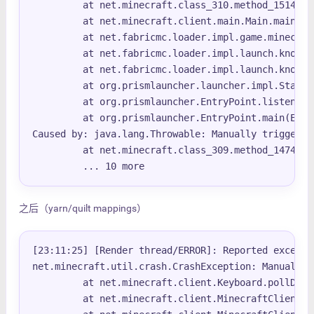
         at net.minecraft.class_310.method_1514(cl
         at net.minecraft.client.main.Main.main(Ma
         at net.fabricmc.loader.impl.game.minecraf
         at net.fabricmc.loader.impl.launch.knot.K
         at net.fabricmc.loader.impl.launch.knot.K
         at org.prismlauncher.launcher.impl.Standa
         at org.prismlauncher.EntryPoint.listen(En
         at org.prismlauncher.EntryPoint.main(Entr
Caused by: java.lang.Throwable: Manually triggered 
         at net.minecraft.class_309.method_1474(cl
         ... 10 more
之后（yarn/quilt mappings）
[23:11:25] [Render thread/ERROR]: Reported exceptio
net.minecraft.util.crash.CrashException: Manually 
         at net.minecraft.client.Keyboard.pollDebu
         at net.minecraft.client.MinecraftClient.t