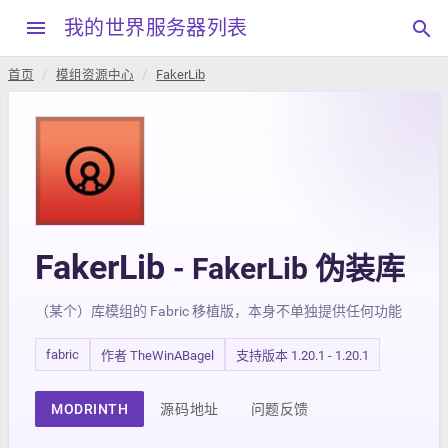
menu
我的世界服务器列表
search
首页
模组资源中心
FakerLib
FakerLib
- FakerLib 伪装库
（某个）库模组的 Fabric 移植版，本身不单独提供任何功能
fabric
作者 TheWinABagel
支持版本 1.20.1 - 1.20.1
MODRINTH
源码地址
问题反馈