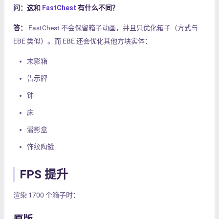
问：这和
FastChest
有什么不同？
答：
FastChest 不会保留箱子动画，并且只优化箱子（方式与
EBE 类似）。而 EBE 还会优化其他方块实体：
末影箱
告示牌
钟
床
潜影盒
饰纹陶罐
FPS 提升
渲染 1700 个箱子时：