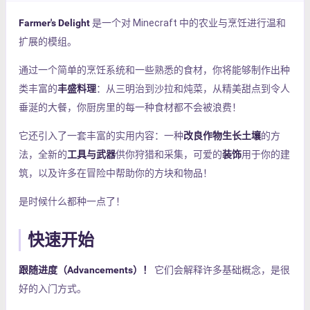
Farmer's Delight
是一个对 Minecraft 中的农业与烹饪进行温和
扩展的模组。
通过一个简单的烹饪系统和一些熟悉的食材，你将能够制作出种
类丰富的
丰盛料理
：从三明治到沙拉和炖菜，从精美甜点到令人
垂涎的大餐，你厨房里的每一种食材都不会被浪费！
它还引入了一套丰富的实用内容：一种
改良作物生长土壤
的方
法，全新的
工具与武器
供你狩猎和采集，可爱的
装饰
用于你的建
筑，以及许多在冒险中帮助你的方块和物品！
是时候什么都种一点了！
快速开始
跟随进度（Advancements）！
它们会解释许多基础概念，是很
好的入门方式。