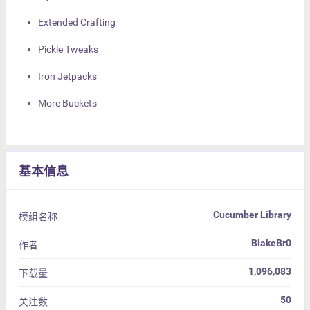
Extended Crafting
Pickle Tweaks
Iron Jetpacks
More Buckets
基本信息
Cucumber Library
模组名称
BlakeBr0
作者
1,096,083
下载量
50
关注数