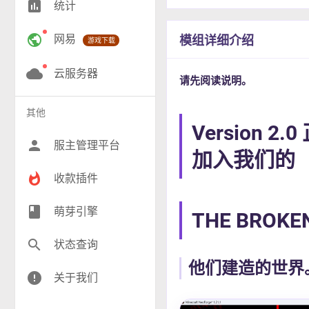
insert_chart
统计
RPG(201)
public
网易
模组详细介绍
游戏下载
小游戏(16)
神奇宝贝(25)
cloud
云服务器
请先阅读说明。
工业(10)
其他
群组(23)
Version 
person
服主管理平台
加入我们的
whatshot
收款插件
class
萌芽引擎
THE BROKE
search
状态查询
他们建造的世界
error
关于我们