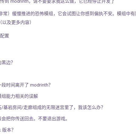
本上传到 modrinth，请不要要求我这么做，它已经停止开发了
pt 是一个（非常）缓慢推进的恐怖模组，它会试图让你感到偏执不安。模组中
（以及更多内容）
模组配置
的黑边？
时间离开了 modrinth？
模组能力相关的误解
/基岩房间/走廊组成的无限迷宫里了，我该怎么办？
该会把你传送回去。不要退出游戏。
k 版本？