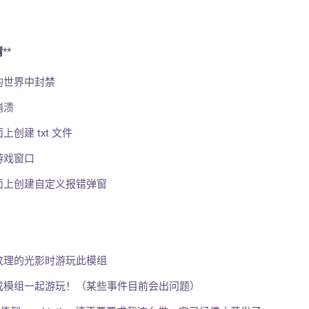
情
**
的世界中封禁
崩溃
创建 txt 文件
游戏窗口
面上创建自定义报错弹窗
纹理的光影时游玩此模组
成模组一起游玩！（某些事件目前会出问题）