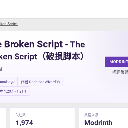
ken Script
 Broken Script
- The
oken Script（破损脚本）
MODRIN
里
问题反
 neoforge
作者 RedstoneWizard08
.20.1 - 1.21.1
关注数
数据来源
1,974
Modrinth