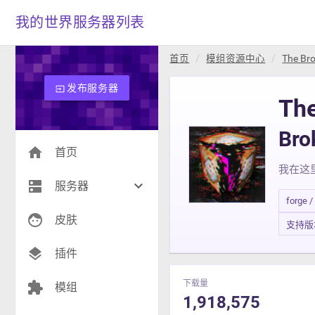
我的世界服务器列表
首页
模组资源中心
The Bro
发布服务器
input
The
Br
home
首页
我在这
dns
keyboard_arrow_down
服务器
forge /
face
生存(275)
皮肤
支持版本 1
创造(9)
layers
插件
模组(26)
下载量
extension
模组
1,918,575
战争(10)