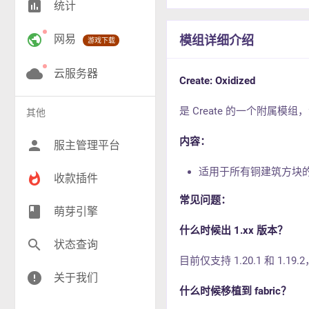
insert_chart
统计
RPG(206)
public
网易
模组详细介绍
游戏下载
小游戏(17)
神奇宝贝(27)
cloud
云服务器
Create: Oxidized
工业(9)
是 Create 的一个附属模
其他
群组(21)
内容：
person
服主管理平台
适用于所有铜建筑方块
whatshot
收款插件
常见问题：
class
萌芽引擎
什么时候出 1.xx 版本？
search
状态查询
目前仅支持 1.20.1 和 1.1
error
关于我们
什么时候移植到 fabric？