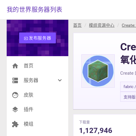
我的世界服务器列表
首页
模组资源中心
Create:
发布服务器
input
Cre
氧
home
首页
Crea
dns
keyboard_arrow_down
服务器
fabric 
face
生存(270)
皮肤
支持版本 1
创造(9)
layers
插件
模组(24)
下载量
extension
模组
1,127,946
战争(10)