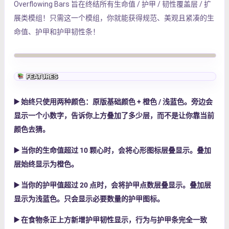
Overflowing Bars 旨在终结所有生命值 / 护甲 / 韧性覆盖层 / 扩
展类模组！只需这一个模组，你就能获得规范、美观且紧凑的生
命值、护甲和护甲韧性条！
▶️
始终只使用两种颜色：原版基础颜色 + 橙色 / 浅蓝色。旁边会
显示一个小数字，告诉你上方叠加了多少层，而不是让你靠当前
颜色去猜。
▶️
当你的生命值超过 10 颗心时，会将心形图标层叠显示。叠加
层始终显示为橙色。
▶️
当你的护甲值超过 20 点时，会将护甲点数层叠显示。叠加层
显示为浅蓝色。只会显示必要数量的护甲图标。
▶️
在食物条正上方新增护甲韧性显示，行为与护甲条完全一致