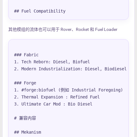
## Fuel Compatibility
其他模组的流体也可以用于 Rover、Rocket 和 Fuel Loader
### Fabric

1. Tech Reborn: Diesel, Biofuel

2. Modern Industrialization: Diesel, Biodiesel

### Forge

1. #forge:biofuel (例如 Industrial Foregoing)

2. Thermal Expansion : Refined Fuel

3. Ultimate Car Mod : Bio Diesel 

# 兼容内容

## Mekanism
