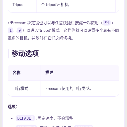
Tripod
个 tripod\* 相机
\*Freecam 绑定键也可以与任意快捷栏按键一起使用（
F4
+
1
...
9
）以进入“tripod”模式。这样你就可以设置多个具有不同
视角的相机，并随时在它们之间切换。
移动选项
名称
描述
默
飞行模式
Freecam 使用的飞行类型。
选项：
DEFAULT
: 固定速度，不会漂移