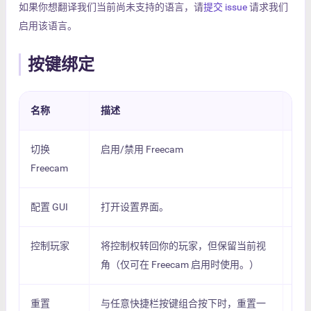
如果你想翻译我们当前尚未支持的语言，请
提交 issue
请求我们
启用该语言。
按键绑定
名称
描述
默
切换
启用/禁用 Freecam
F4
Freecam
配置 GUI
打开设置界面。
Un
控制玩家
将控制权转回你的玩家，但保留当前视
Un
角（仅可在 Freecam 启用时使用。）
重置
与任意快捷栏按键组合按下时，重置一
Un