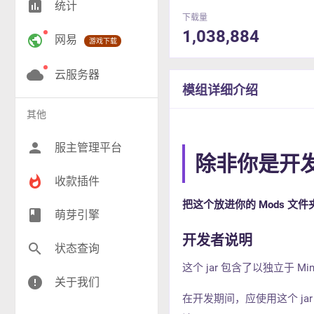
insert_chart
统计
RPG(205)
下载量
1,038,884
public
网易
游戏下载
小游戏(16)
神奇宝贝(26)
cloud
云服务器
模组详细介绍
工业(10)
其他
群组(23)
person
服主管理平台
除非你是开
whatshot
收款插件
把这个放进你的 Mods 文
class
萌芽引擎
开发者说明
search
状态查询
这个 jar 包含了以独立于 Mi
error
关于我们
在开发期间，应使用这个 jar，