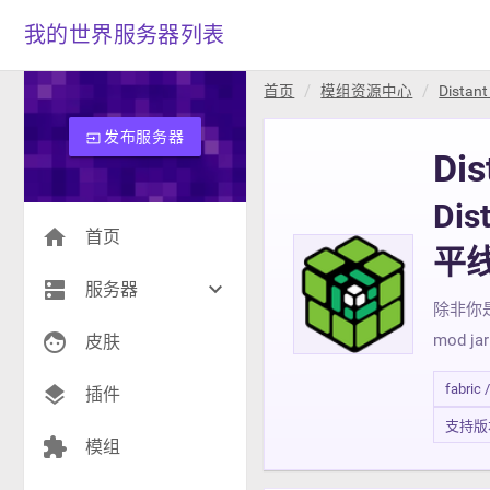
我的世界服务器列表
首页
模组资源中心
Distant
发布服务器
input
Dis
Dis
home
首页
平
dns
keyboard_arrow_down
服务器
除非你
face
mod ja
生存(267)
皮肤
创造(9)
fabric 
layers
插件
支持版本 1
模组(26)
extension
模组
战争(10)