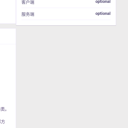
optional
客户端
optional
服务端
码和类。
部方