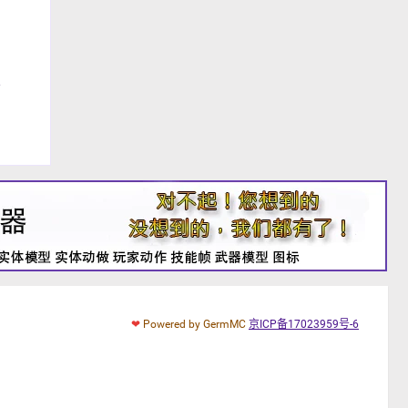
面。
❤
Powered by GermMC
京ICP备17023959号-6