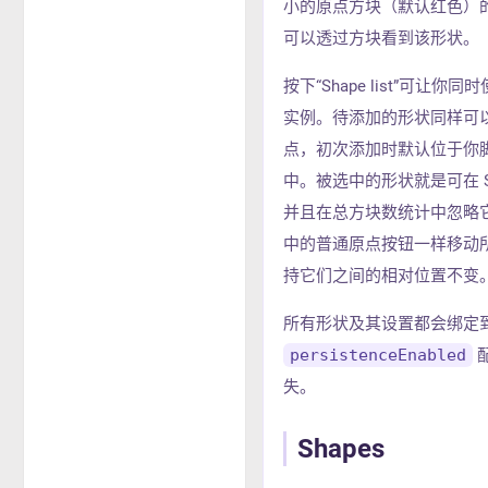
小的原点方块（默认红色）的颜
可以透过方块看到该形状。
按下“Shape list”可
实例。待添加的形状同样可
点，初次添加时默认位于你
中。被选中的形状就是可在 Sh
并且在总方块数统计中忽略它。按下
中的普通原点按钮一样移动
持它们之间的相对位置不变
所有形状及其设置都会绑定到
persistenceEnabled
失。
Shapes