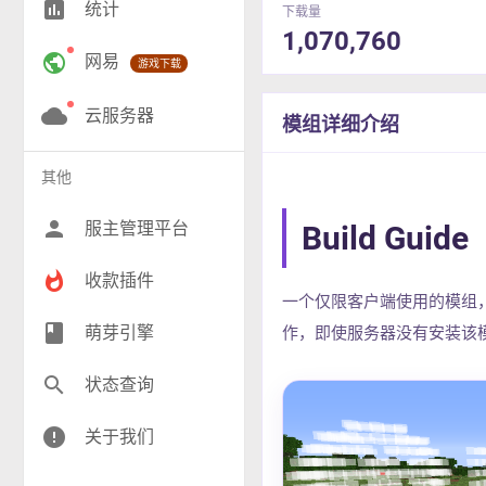
insert_chart
统计
下载量
RPG(203)
1,070,760
public
网易
游戏下载
小游戏(16)
神奇宝贝(26)
cloud
云服务器
模组详细介绍
工业(10)
其他
群组(23)
person
服主管理平台
Build Guide
whatshot
收款插件
一个仅限客户端使用的模组
class
萌芽引擎
作，即使服务器没有安装该
search
状态查询
error
关于我们