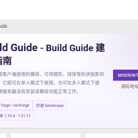
uide
ld Guide
- Build Guide 建
指南
限客户端使用的模组，可将圆形、球体等形状投影到
MODRIN
。它既可在单人模式下使用，也可在多人模式下使
源码地
使服务器没有安装该模组也能正常工作。
/ forge / neoforge
作者 brentmaas
.16.4 - 1.21.11