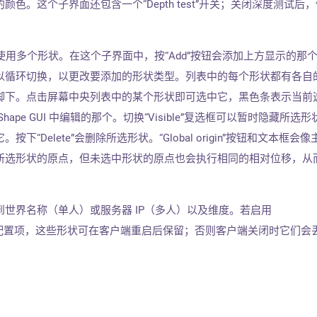
色。这个子界面还包含一个“Depth test”开关；关闭深度测试后
让你同时使用多个形状。在这个子界面中，按“Add”按钮会添加上方显示的那
以循环切换，以更改要添加的形状类型。列表中的每个形状都有各自
脚下。点击屏幕中央列表中的某个形状即可选中它，黑色条表示当前
ape GUI 中编辑的那个。切换“Visible”复选框可以暂时隐藏所选形
“Delete”会删除所选形状。“Global origin”按钮和文本框会
所选形状的原点，但未选中形状的原点也会执行相同的相对位移，从
。
世界名称（单人）或服务器 IP（多人）以及维度。若启用
配置项，这些形状可在客户端重启后保留；否则客户端关闭时它们会