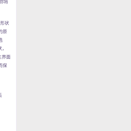
，你将
个形状
的原
选
状，
像主界面
而保
丢