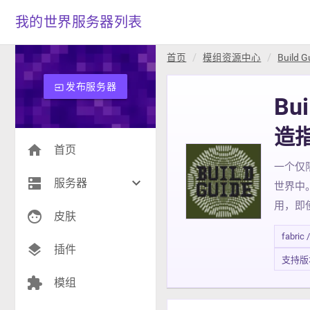
我的世界服务器列表
首页
模组资源中心
Build G
发布服务器
input
Bui
造
home
首页
一个仅
dns
keyboard_arrow_down
服务器
世界中
用，即
face
生存(266)
皮肤
fabric 
创造(9)
layers
插件
支持版本 1
模组(27)
extension
模组
战争(10)