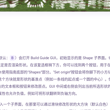
键（默认：
B
）会打开 Build Guide GUI，初始显示的是 Shape 子界面
选框可决定是否渲染形状。在该复选框稍下方，你可以找到两个按钮，用于
指南底部的“Shapes”部分。“Set origin”按钮会将你脚下的小
这个方块就是形状的基准点（例如一条线的起点或一个圆的中心）。
”按钮下方的文本框和按钮来修改原点。GUI 中间或右侧会列出当前所选形状
属性也允许负值，例如可将形状翻转到负轴方向。
”按钮会带你进入一个子界面，在那里可以通过滑块修改形状的大方块（默认白色