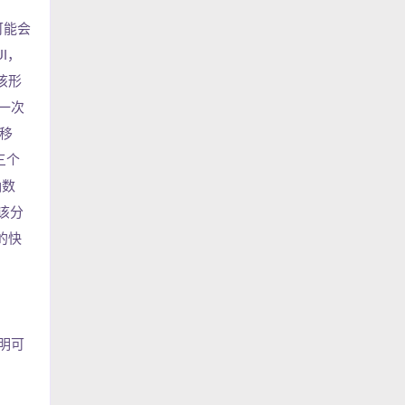
可能会
I，
该形
第一次
之移
三个
确数
该分
的快
说明可