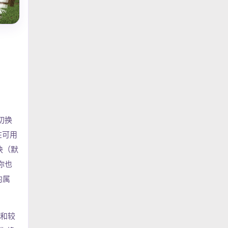
。切换
在可用
方块（默
你也
的属
）和较