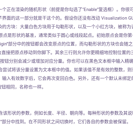
个正在渲染的随机形状（前提是你勾选了“Enable”复选框）。你很
的这一部分就是干这个的。假设你还没有改动 Visualization GU
染的方块：大量白色方块用于勾勒形状，以及一个小红方块，被称为
”。这个原点是形状的基准，通常类似于圆心或线段起点。初始原点会是你
“Origin”部分中的按钮都会改变原点的位置，而勾勒形状的方块也会随
igin”会直接把原点移动到你脚下。其余三行则允许你更精细地控制位置的
”与“+”按钮分别会减少或增加对应分量。你也可以在黑色文本框中输入精
程序会尝试将该分量设置为文本框中的值。如果该值不是有效的整数，则
。输入有效数字后，它会再次变回白色。另外，还有一个默认未绑定
in”按钮相同，名称也一样。
rties”包含该形状的参数，例如长度、半径、朝向等。每种形状的参数及其
pes”部分中找到。在不同形状之间切换时，它们各自的参数会被保留。