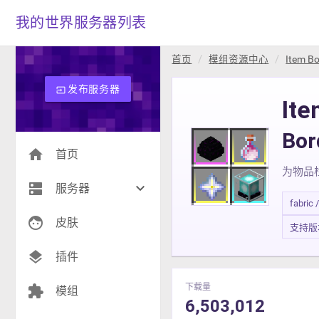
我的世界服务器列表
首页
模组资源中心
Item Bo
发布服务器
input
Ite
Bo
home
首页
为物品
dns
keyboard_arrow_down
服务器
fabric 
face
生存(231)
皮肤
支持版本 1
创造(8)
layers
插件
模组(25)
下载量
extension
模组
6,503,012
战争(10)