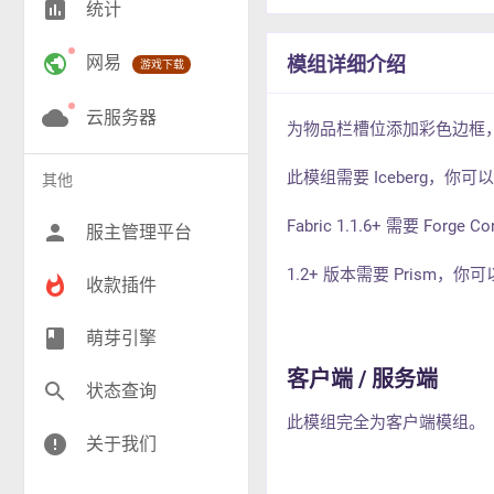
insert_chart
统计
RPG(194)
public
网易
模组详细介绍
游戏下载
小游戏(17)
神奇宝贝(27)
cloud
云服务器
为物品栏槽位添加彩色边框
工业(9)
此模组需要 Iceberg，你
其他
群组(22)
Fabric 1.1.6+ 需要 Forg
person
服主管理平台
1.2+ 版本需要 Prism，
whatshot
收款插件
class
萌芽引擎
客户端 / 服务端
search
状态查询
此模组完全为客户端模组。
error
关于我们