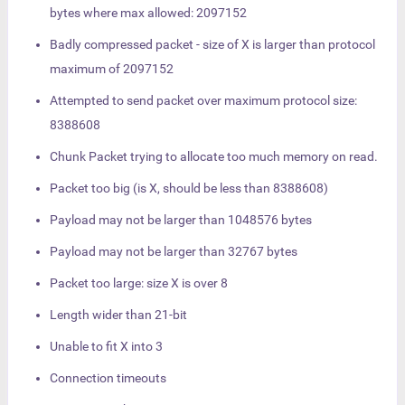
bytes where max allowed: 2097152
Badly compressed packet - size of X is larger than protocol
maximum of 2097152
Attempted to send packet over maximum protocol size:
8388608
Chunk Packet trying to allocate too much memory on read.
Packet too big (is X, should be less than 8388608)
Payload may not be larger than 1048576 bytes
Payload may not be larger than 32767 bytes
Packet too large: size X is over 8
Length wider than 21-bit
Unable to fit X into 3
Connection timeouts