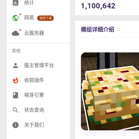
insert_chart
统计
1,100,642
RPG(191)
public
网易
游戏下载
小游戏(16)
模组详细介绍
神奇宝贝(26)
cloud
云服务器
工业(9)
其他
群组(22)
person
服主管理平台
whatshot
收款插件
class
萌芽引擎
search
状态查询
error
关于我们