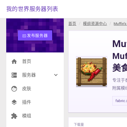
我的世界服务器列表
首页
模组资源中心
Muffin's
发布服务器
input
Muf
Muf
home
首页
美
dns
keyboard_arrow_down
服务器
专注于泰
face
附属模
生存(235)
皮肤
创造(8)
fabric 
layers
插件
模组(24)
extension
模组
战争(10)
下载量