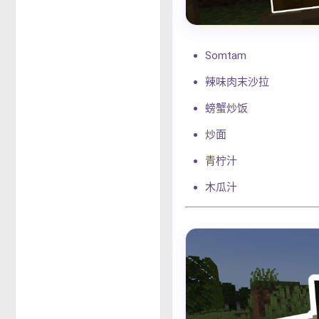
Somtam
辣味肉末沙拉
螃蟹炒饭
炒面
青柠汁
木瓜汁