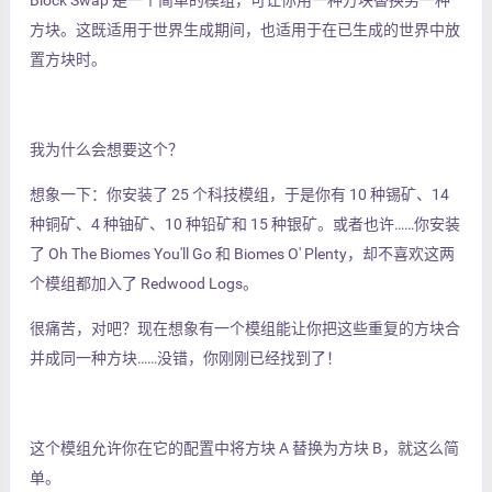
Block Swap 是一个简单的模组，可让你用一种方块替换另一种
方块。这既适用于世界生成期间，也适用于在已生成的世界中放
置方块时。
我为什么会想要这个？
想象一下：你安装了 25 个科技模组，于是你有 10 种锡矿、14
种铜矿、4 种铀矿、10 种铅矿和 15 种银矿。或者也许……你安装
了 Oh The Biomes You'll Go 和 Biomes O' Plenty，却不喜欢这两
个模组都加入了 Redwood Logs。
很痛苦，对吧？现在想象有一个模组能让你把这些重复的方块合
并成同一种方块……没错，你刚刚已经找到了！
这个模组允许你在它的配置中将方块 A 替换为方块 B，就这么简
单。