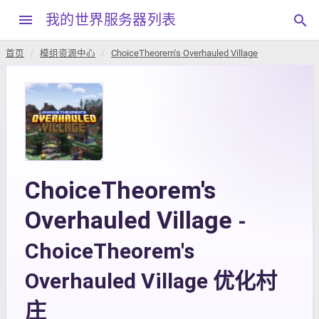
menu
我的世界服务器列表
search
首页
模组资源中心
ChoiceTheorem's Overhauled Village
ChoiceTheorem's
Overhauled Village
-
ChoiceTheorem's
Overhauled Village 优化村
庄