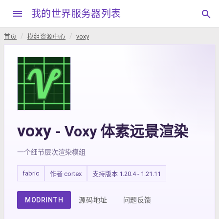
menu
我的世界服务器列表
search
首页
模组资源中心
voxy
voxy
- Voxy 体素远景渲染
一个细节层次渲染模组
fabric
作者 cortex
支持版本 1.20.4 - 1.21.11
MODRINTH
源码地址
问题反馈