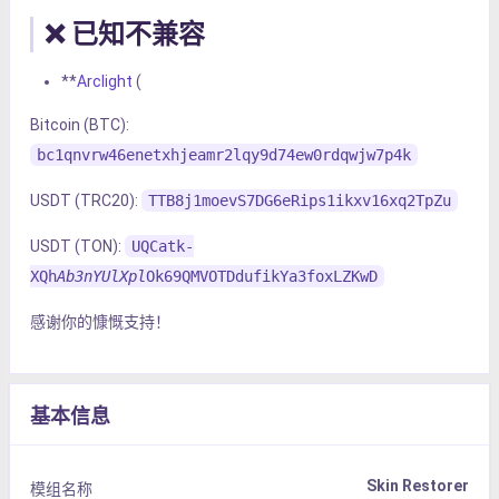
❌ 已知不兼容
**
Arclight
(
Bitcoin (BTC):
bc1qnvrw46enetxhjeamr2lqy9d74ew0rdqwjw7p4k
USDT (TRC20):
TTB8j1moevS7DG6eRips1ikxv16xq2TpZu
USDT (TON):
UQCatk-
XQh
Ab3nYUlXpl
Ok69QMVOTDdufikYa3foxLZKwD
感谢你的慷慨支持！
基本信息
Skin Restorer
模组名称