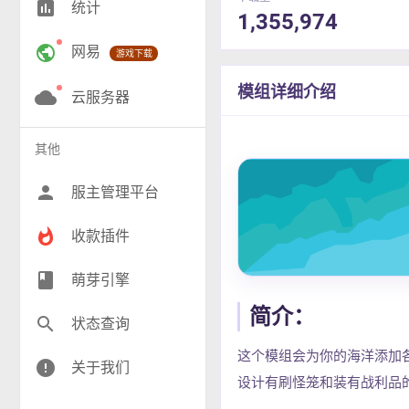
insert_chart
统计
1,355,974
RPG(204)
public
网易
游戏下载
小游戏(17)
模组详细介绍
神奇宝贝(26)
cloud
云服务器
工业(10)
其他
群组(23)
person
服主管理平台
whatshot
收款插件
class
萌芽引擎
简介：
search
状态查询
这个模组会为你的海洋添加
error
关于我们
设计有刷怪笼和装有战利品