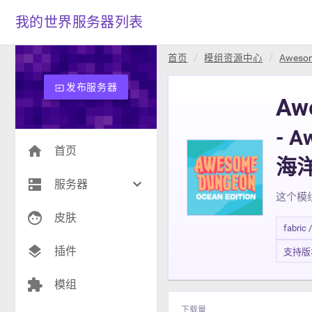
我的世界服务器列表
首页
模组资源中心
Awesom
发布服务器
input
Aw
- A
home
首页
海
dns
keyboard_arrow_down
服务器
这个模
face
生存(263)
皮肤
fabric 
创造(10)
layers
插件
支持版本 1
模组(25)
extension
模组
战争(8)
下载量