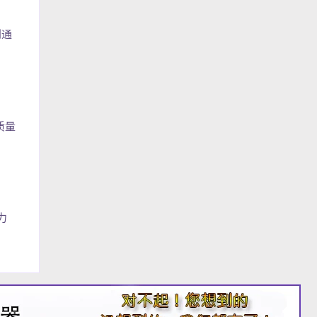
到通
质量
力