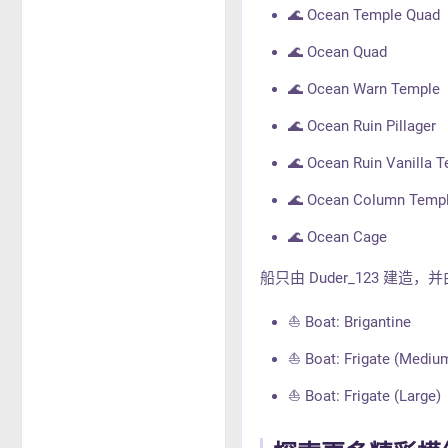
🌊 Ocean Temple Quad
🌊 Ocean Quad
🌊 Ocean Warn Temple
🌊 Ocean Ruin Pillager
🌊 Ocean Ruin Vanilla 
🌊 Ocean Column Temp
🌊 Ocean Cage
船只由 Duder_123 建造，并
⛵ Boat: Brigantine
⛵ Boat: Frigate (Mediu
⛵ Boat: Frigate (Large)