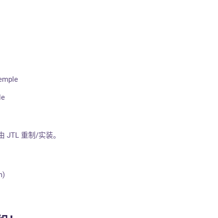
Temple
le
由 JTL 重制/实装。
m)