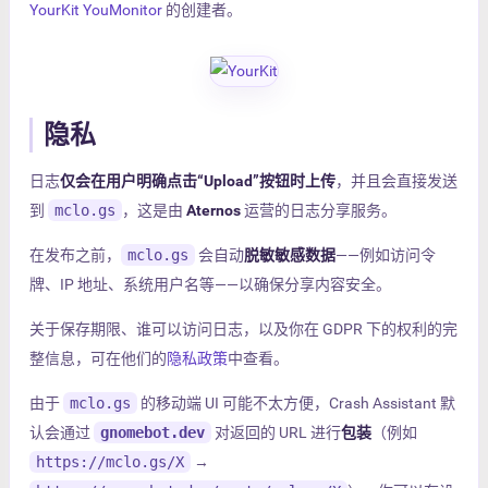
YourKit YouMonitor
的创建者。
隐私
日志
仅会在用户明确点击“Upload”按钮时上传
，并且会直接发送
到
mclo.gs
，这是由
Aternos
运营的日志分享服务。
在发布之前，
mclo.gs
会自动
脱敏敏感数据
——例如访问令
牌、IP 地址、系统用户名等——以确保分享内容安全。
关于保存期限、谁可以访问日志，以及你在 GDPR 下的权利的完
整信息，可在他们的
隐私政策
中查看。
由于
mclo.gs
的移动端 UI 可能不太方便，Crash Assistant 默
认会通过
gnomebot.dev
对返回的 URL 进行
包装
（例如
https://mclo.gs/X
→