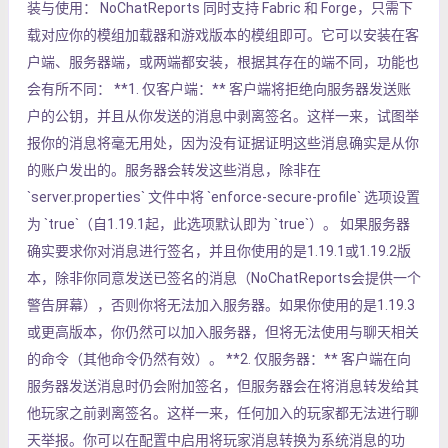
装与使用： NoChatReports 同时支持 Fabric 和 Forge，只需下
载对应你的模组加载器和游戏版本的模组即可。它可以安装在客
户端、服务器端，或两端都安装，根据其存在的端不同，功能也
会有所不同： **1. 仅客户端：** 客户端将拒绝向服务器发送账
户的公钥，并且从你发送的消息中剥离签名。这样一来，试图举
报你的消息将毫无用处，因为没有证据证明这些消息确实是从你
的账户发出的。服务器会转发这些消息，除非在
`server.properties` 文件中将 `enforce-secure-profile` 选项设置
为 `true`（自1.19.1起，此选项默认即为 `true`）。 如果服务器
确实要求你对消息进行签名，并且你使用的是1.19.1或1.19.2版
本，除非你同意发送已签名的消息（NoChatReports会提供一个
警告屏幕），否则你将无法加入服务器。如果你使用的是1.19.3
或更高版本，你仍然可以加入服务器，但将无法使用与聊天相关
的命令（其他命令仍然有效）。 **2. 仅服务器：** 客户端在向
服务器发送消息时仍会附加签名，但服务器会在将消息转发给其
他玩家之前剥离签名。这样一来，任何加入的玩家都无法进行聊
天举报。你可以在配置中启用将玩家消息转换为系统消息的功