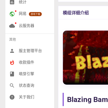
insert_chart
统计
RPG(204)
模组详细介绍
public
网易
游戏下载
小游戏(16)
神奇宝贝(26)
cloud
云服务器
工业(10)
其他
群组(22)
person
服主管理平台
whatshot
收款插件
class
萌芽引擎
search
状态查询
error
关于我们
Blazing Ba