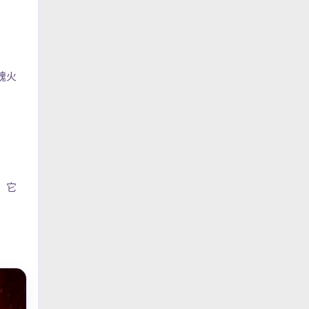
魂火
，它