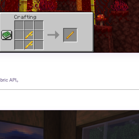
ric API。
！