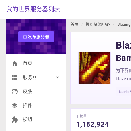
我的世界服务器列表
首页
模组资源中心
Blazin
发布服务器
input
Bl
Ba
home
首页
为下界
dns
keyboard_arrow_down
服务器
blaze r
face
生存(275)
皮肤
fabric 
创造(9)
layers
插件
模组(26)
下载量
extension
模组
1,182,924
战争(10)