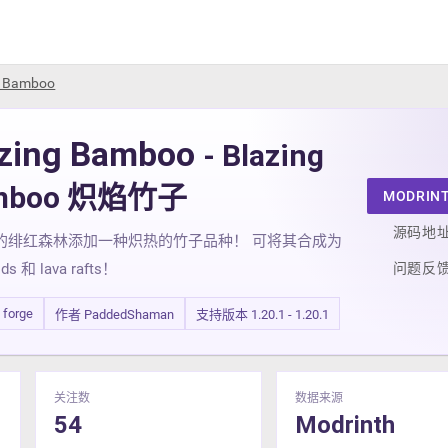
g Bamboo
azing Bamboo
- Blazing
mboo 炽焰竹子
MODRIN
源码地
的绯红森林添加一种炽热的竹子品种！ 可将其合成为
问题反
ods 和 lava rafts！
/ forge
作者 PaddedShaman
支持版本 1.20.1 - 1.20.1
关注数
数据来源
54
Modrinth