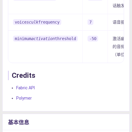
话触发振
voice
sculk
frequency
7
语音振动
minimum
activation
threshold
-50
激活幽匿
的音频电
（单位：d
Credits
Fabric API
Polymer
基本信息