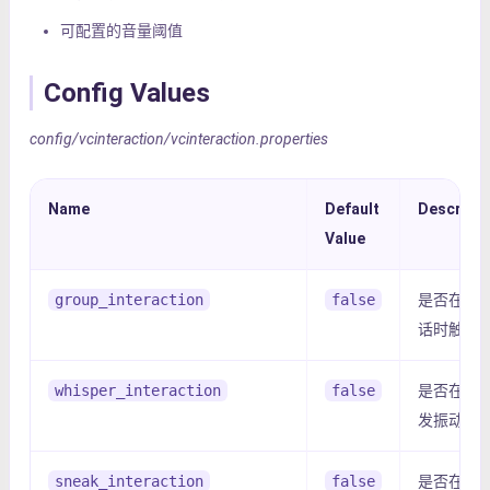
可配置的音量阈值
Config Values
config/vcinteraction/vcinteraction.properties
Name
Default
Descripti
Value
group_interaction
false
是否在群
话时触发
whisper_interaction
false
是否在耳
发振动
sneak_interaction
false
是否在潜