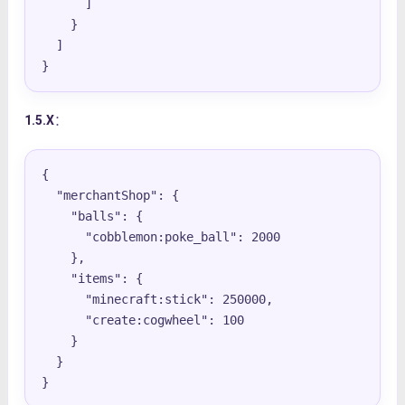
      ]

    }

  ]

}
1.5.X
：
{

  "merchantShop": {

    "balls": {

      "cobblemon:poke_ball": 2000

    },

    "items": {

      "minecraft:stick": 250000,

      "create:cogwheel": 100

    }

  }

}