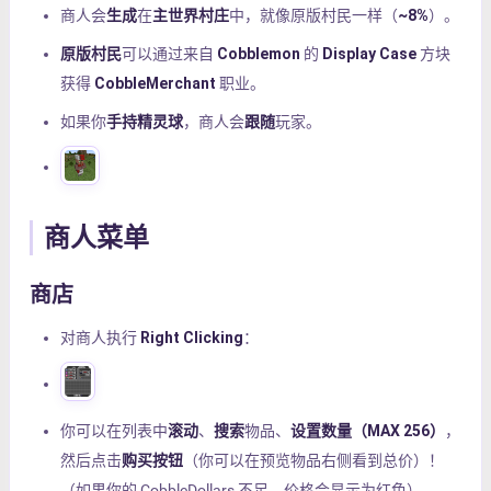
商人会
生成
在
主世界村庄
中，就像原版村民一样（
~8%
）。
原版村民
可以通过来自
Cobblemon
的
Display Case
方块
获得
CobbleMerchant
职业。
如果你
手持精灵球
，商人会
跟随
玩家。
商人菜单
商店
对商人执行
Right Clicking
：
你可以在列表中
滚动
、
搜索
物品、
设置数量（MAX 256）
，
然后点击
购买按钮
（你可以在预览物品右侧看到总价）！
（如果你的 CobbleDollars 不足，价格会显示为红色）