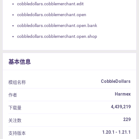
cobbledollars.cobblemerchant.edit
cobbledollars.cobblemerchant.open
cobbledollars.cobblemerchant.open.bank
cobbledollars.cobblemerchant.open.shop
基本信息
CobbleDollars
模组名称
Harmex
作者
4,439,219
下载量
229
关注数
1.20.1 - 1.21.1
支持版本