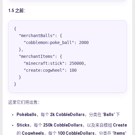
1.5 之前
：
{

  "merchantBalls": {

    "cobblemon:poke_ball": 2000

  },

  "merchantItems": {

    "minecraft:stick": 250000,

    "create:cogwheel": 100

  }

}
这里它们将出售：
Pokéballs
，每个
2k CobbleDollars
，分类在 "
Balls
" 下
Sticks
，每个
250k CobbleDollars
，以及来自模组
Create
的
Cogwheels
，每个
100 CobbleDollars
，分类在 "
Items
"