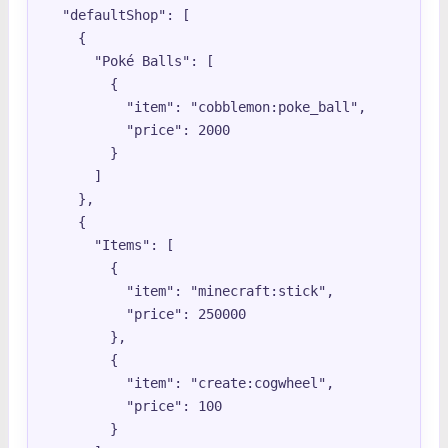
  "defaultShop": [

    {

      "Poké Balls": [

        {

          "item": "cobblemon:poke_ball",

          "price": 2000

        }

      ]

    },

    {

      "Items": [

        {

          "item": "minecraft:stick",

          "price": 250000

        },

        {

          "item": "create:cogwheel",

          "price": 100

        }
