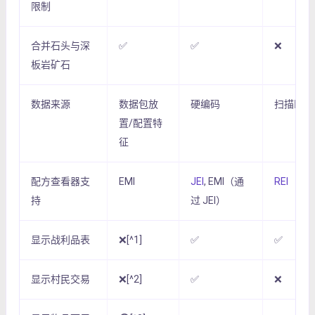
限制
合并石头与深
✅
✅
❌
板岩矿石
数据来源
数据包放
硬编码
扫描区块
置/配置特
征
配方查看器支
EMI
JEI
, EMI（通
REI
持
过 JEI）
显示战利品表
❌[^1]
✅
✅
显示村民交易
❌[^2]
✅
❌