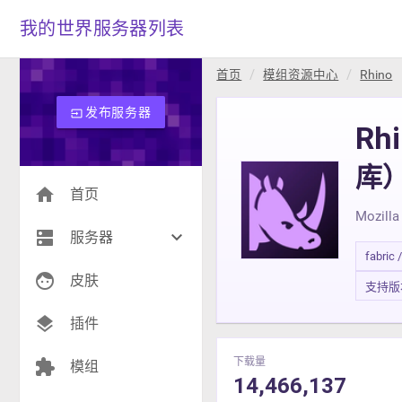
我的世界服务器列表
首页
模组资源中心
Rhino
发布服务器
input
Rh
库
home
首页
Mozi
dns
keyboard_arrow_down
服务器
fabric 
face
生存(233)
皮肤
支持版本 1
创造(7)
layers
插件
模组(23)
下载量
extension
模组
14,466,137
战争(10)