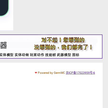
❤
Powered by GermMC
京ICP备17023959号-6