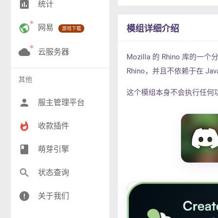
insert_chart
统计
RPG(187)
public
网易
模组详细介绍
游戏下载
小游戏(17)
神奇宝贝(27)
cloud
云服务器
Mozilla 的 Rhino 库
工业(9)
Rhino，并且不依赖于在 Jav
其他
群组(23)
这个模组本身不会执行任何
person
服主管理平台
whatshot
收款插件
class
萌芽引擎
search
状态查询
error
关于我们