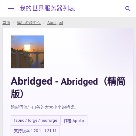
menu
我的世界服务器列表
search
首页
模组资源中心
Abridged
Abridged
- Abridged（精简
版）
跨越河流与山谷的大大小小的桥梁。
fabric / forge / neoforge
作者 Apollo
支持版本 1.20.1 - 1.21.11