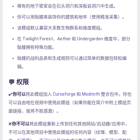
稀有的地下密室会在石头洞穴和深板岩洞穴中生成。
你可以用骷髅来装饰你的建筑和地牢（使用精准采集）。
该模组默认兼容大多数生物群系和维度模组。
在 Twilight Forest、Aether 和 Undergarden 维度中，部分
骷髅拥有特殊功能。
骷髅的战利品表和生成规则可以通过简单的数据包轻松编
辑。
💬 权限
✔️
你可以
将此模组加入
Curseforge
和
Modrinth
整合包中。你也
可以自由地在视频中使用此模组（如果你能在简介中附上模组页
面链接，我将不胜感激）。
❌
你不可以
将此模组重新上传到任何其他网站/启动器/应用中，
不可以在其他项目中使用此模组的任何内容（纹理、模型、配