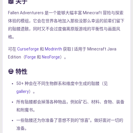
📖 关于
Fallen Adventurers 是一个能够大幅丰富 Minecraft 冒险与探索
体验的模组，它会在世界各地加入那些没那么幸运的前辈们留下
的骷髅遗骸，同时又不会过度偏离原版游戏的平衡性与画面风
格。
可在
Curseforge
和
Modrinth
获取 | 适用于 Minecraft Java
Edition（
Forge
和
NeoForge
）。
💀 特性
50+ 种会在不同生物群系和维度中生成的骷髅（见
gallery
）。
所有骷髅都会掉落各种物品，例如矿石、材料、食物、装备
和附魔书。
一些骷髅还为你准备了意想不到的“惊喜”。做好面对一切的
准备。