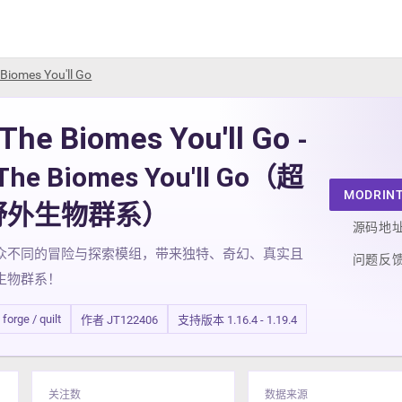
Biomes You'll Go
The Biomes You'll Go
-
The Biomes You'll Go（超
MODRIN
野外生物群系）
源码地
众不同的冒险与探索模组，带来独特、奇幻、真实且
问题反
生物群系！
 forge / quilt
作者 JT122406
支持版本 1.16.4 - 1.19.4
关注数
数据来源