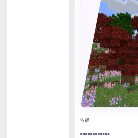
依赖
============