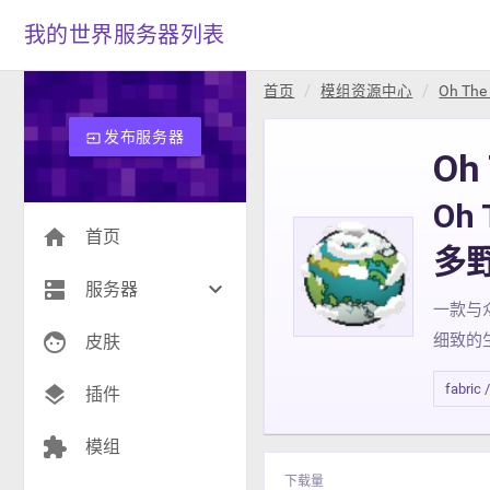
我的世界服务器列表
首页
模组资源中心
Oh The 
发布服务器
input
Oh 
Oh 
home
首页
多
dns
keyboard_arrow_down
服务器
一款与
face
细致的
生存(229)
皮肤
创造(10)
fabric /
layers
插件
模组(26)
extension
模组
战争(10)
下载量