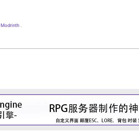
r
Modrinth
.