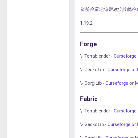
链接会重定向到对应依赖的
1.19.2
Forge
\- Terrablender -
Curseforge
\- GeckoLib -
Curseforge
or
\- CorgiLib -
Curseforge
or
M
Fabric
\- Terrablender -
Curseforge
\- GeckoLib -
Curseforge
or
\- CorgiLib -
Curseforge
or
M