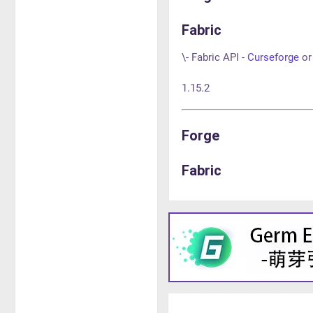
Fabric
\- Fabric API -
Curseforge
o
1.15.2
Forge
Fabric