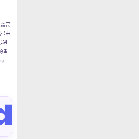
些需要
式带来
成进
的重
ng