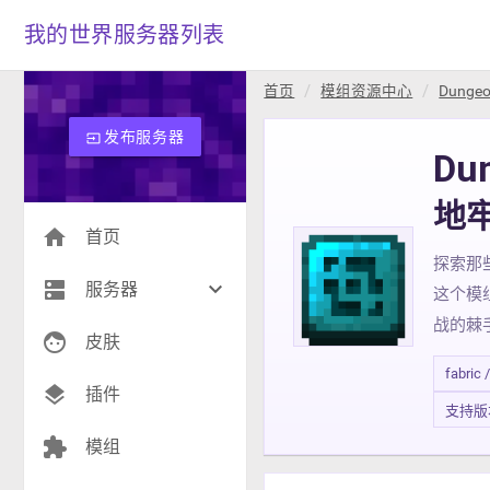
我的世界服务器列表
首页
模组资源中心
Dungeo
发布服务器
input
Du
地
home
首页
探索那
dns
keyboard_arrow_down
服务器
这个模
战的棘手
face
生存(236)
皮肤
fabric 
创造(8)
layers
插件
支持版本 1
模组(24)
extension
模组
战争(10)