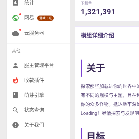
insert_chart
统计
下载量
RPG(187)
1,321,391
public
网易
游戏下载
小游戏(18)
神奇宝贝(26)
cloud
云服务器
模组详细介绍
工业(9)
其他
群组(22)
person
服主管理平台
关于
whatshot
收款插件
探索那些加载进你的世界中
class
萌芽引擎
有不同的规模与主题，且在许
你的众多怪物。抵达地牢深处并
search
状态查询
Loading！尽情探索与发
error
关于我们
目标